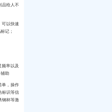
制品给人不
，可以快速
码标记；
过频率以及
料辅助
简单，操作
伪标识等信
锈钢杯等激