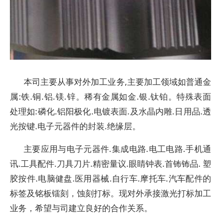
本司主要从事对外加工业务,主要加工领域如普通金
属:铁.铜.铝.镁.锌。稀有金属如金.银.钛铂。特殊表面
处理如:磷化.铝阳极化.电镀表面.及水晶内雕.日用品.透
光按键.电子元器件的封装.绝缘层。
主要应用与电子元器件.集成电路.电工电路.手机通
讯.工具配件.刀具刀片.精密量议.眼睛钟表.首钸钸品. 塑
胶按件.电脑健盘.医用器械.自行车.摩托车.汽车配件的
标签及铭板镭刻，蚀刻打标。现对外承接激光打标加工
业务，希望与司建立良好的合作关系。